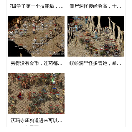
7级学了第一个技能后，来
僵尸洞怪傻经验高，十多
到了骷髅洞练级打装备。
级来这里练级很不错。
穷得没有金币，连药都买
蜈蚣洞里怪多管饱，暴的
不起了，跑来挖矿赚钱。
东西也多。
沃玛寺庙狗道进来可以待
一整天不出去。