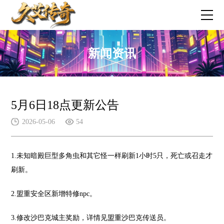
新闻资讯
5月6日18点更新公告
2026-05-06
54
1.未知暗殿巨型多角虫和其它怪一样刷新1小时5只，死亡或召走才
刷新。
2.盟重安全区新增特修npc。
3.修改沙巴克城主奖励，详情见盟重沙巴克传送员。